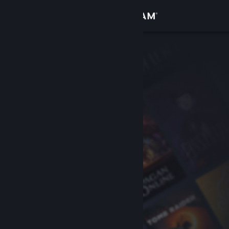
Se connecter
Magasin
Communauté
À propos
Support
Changer la langue
Télécharger l'application mobile Steam
Voir version ordi. du site