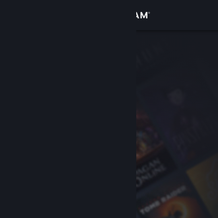
Se connecter
Magasin
Communauté
À propos
Support
Changer la langue
Télécharger l'application mobile Steam
Voir version ordi. du site