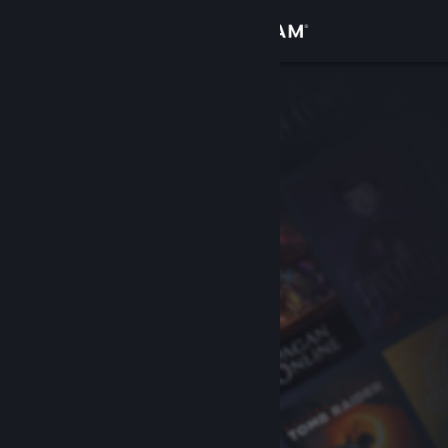
Se connecter
Magasin
Communauté
À propos
Support
Changer la langue
Télécharger l'application mobile Steam
Voir version ordi. du site