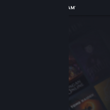
Se connecter
Magasin
Communauté
À propos
Support
Changer la langue
Télécharger l'application mobile Steam
Voir version ordi. du site