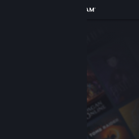
Se connecter
Magasin
Communauté
À propos
Support
Changer la langue
Télécharger l'application mobile Steam
Voir version ordi. du site