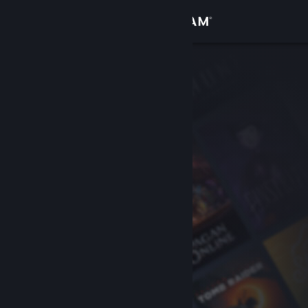
Se connecter
Magasin
Communauté
À propos
Support
Changer la langue
Télécharger l'application mobile Steam
Voir version ordi. du site