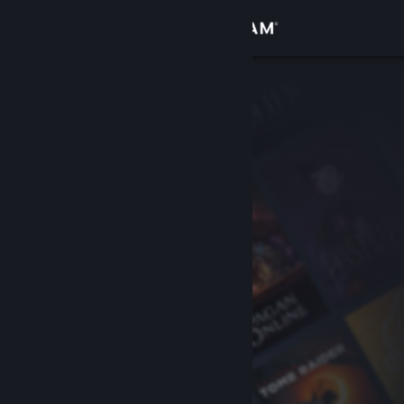
Se connecter
Magasin
Communauté
À propos
Support
Changer la langue
Télécharger l'application mobile Steam
Voir version ordi. du site