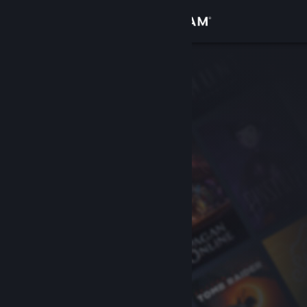
Se connecter
Magasin
Communauté
À propos
Support
Changer la langue
Télécharger l'application mobile Steam
Voir version ordi. du site