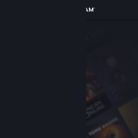
Se connecter
Magasin
Communauté
À propos
Support
Changer la langue
Télécharger l'application mobile Steam
Voir version ordi. du site