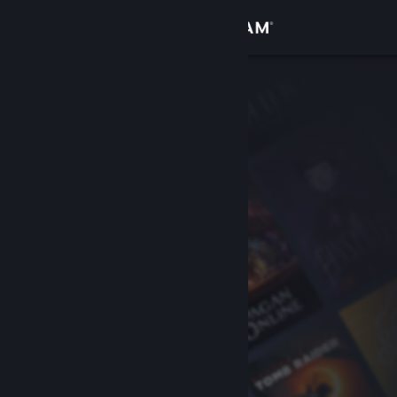
Se connecter
Magasin
Communauté
À propos
Support
Changer la langue
Télécharger l'application mobile Steam
Voir version ordi. du site