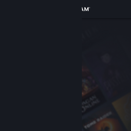
Se connecter
Magasin
Communauté
À propos
Support
Changer la langue
Télécharger l'application mobile Steam
Voir version ordi. du site