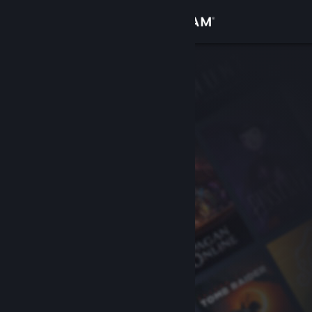
Se connecter
Magasin
Communauté
À propos
Support
Changer la langue
Télécharger l'application mobile Steam
Voir version ordi. du site