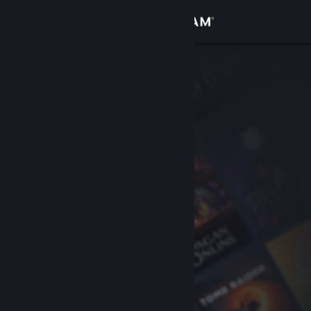
Se connecter
Magasin
Communauté
À propos
Support
Changer la langue
Télécharger l'application mobile Steam
Voir version ordi. du site