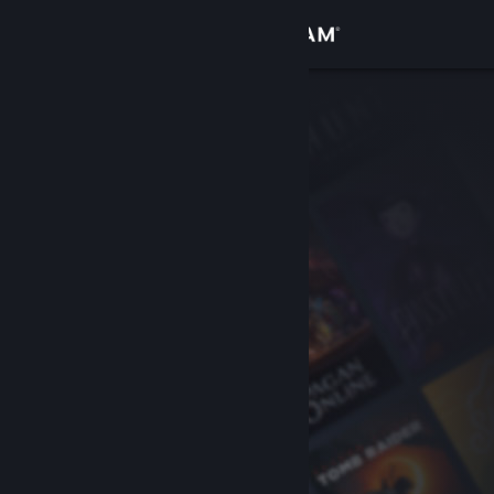
Se connecter
Magasin
Communauté
À propos
Support
Changer la langue
Télécharger l'application mobile Steam
Voir version ordi. du site