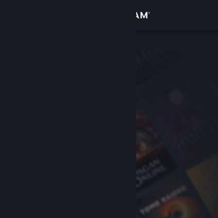
Se connecter
Magasin
Communauté
À propos
Support
Changer la langue
Télécharger l'application mobile Steam
Voir version ordi. du site