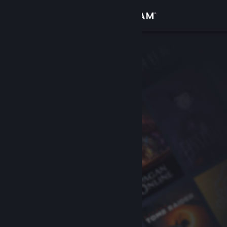
Se connecter
Magasin
Communauté
À propos
Support
Changer la langue
Télécharger l'application mobile Steam
Voir version ordi. du site