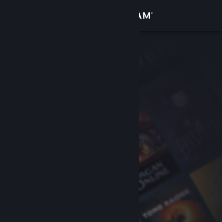
Se connecter
Magasin
Communauté
À propos
Support
Changer la langue
Télécharger l'application mobile Steam
Voir version ordi. du site