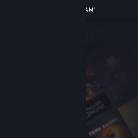
Se connecter
Magasin
Communauté
À propos
Support
Changer la langue
Télécharger l'application mobile Steam
Voir version ordi. du site