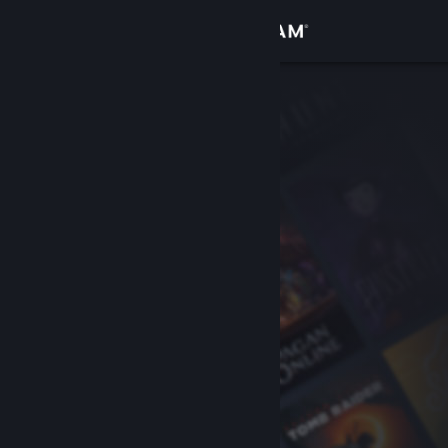
Se connecter
Magasin
Communauté
À propos
Support
Changer la langue
Télécharger l'application mobile Steam
Voir version ordi. du site