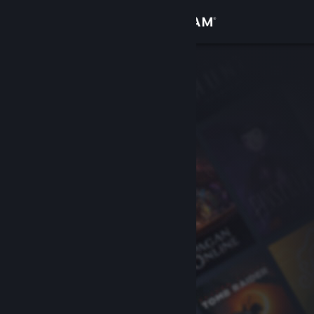
Se connecter
Magasin
Communauté
À propos
Support
Changer la langue
Télécharger l'application mobile Steam
Voir version ordi. du site