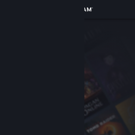
Se connecter
Magasin
Communauté
À propos
Support
Changer la langue
Télécharger l'application mobile Steam
Voir version ordi. du site