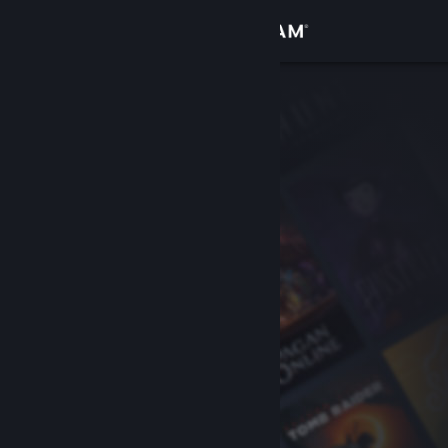
Se connecter
Magasin
Communauté
À propos
Support
Changer la langue
Télécharger l'application mobile Steam
Voir version ordi. du site