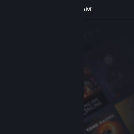
Se connecter
Magasin
Communauté
À propos
Support
Changer la langue
Télécharger l'application mobile Steam
Voir version ordi. du site