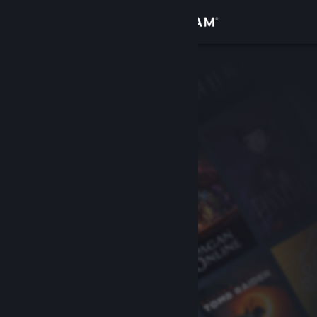
Se connecter
Magasin
Communauté
À propos
Support
Changer la langue
Télécharger l'application mobile Steam
Voir version ordi. du site