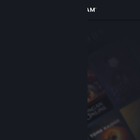
Se connecter
Magasin
Communauté
À propos
Support
Changer la langue
Télécharger l'application mobile Steam
Voir version ordi. du site