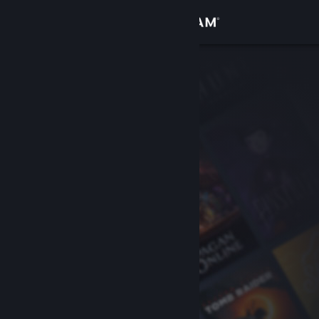
Se connecter
Magasin
Communauté
À propos
Support
Changer la langue
Télécharger l'application mobile Steam
Voir version ordi. du site