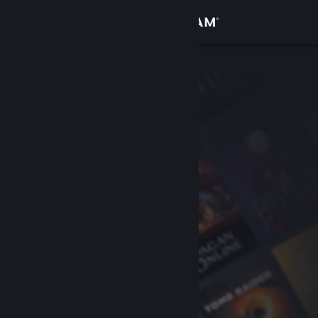
Se connecter
Magasin
Communauté
À propos
Support
Changer la langue
Télécharger l'application mobile Steam
Voir version ordi. du site