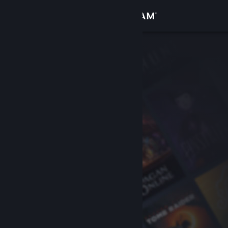
Se connecter
Magasin
Communauté
À propos
Support
Changer la langue
Télécharger l'application mobile Steam
Voir version ordi. du site