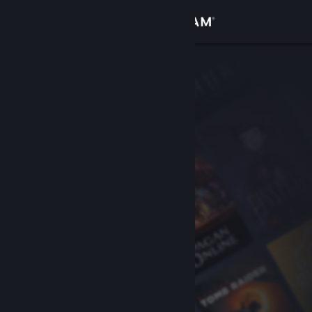
Se connecter
Magasin
Communauté
À propos
Support
Changer la langue
Télécharger l'application mobile Steam
Voir version ordi. du site