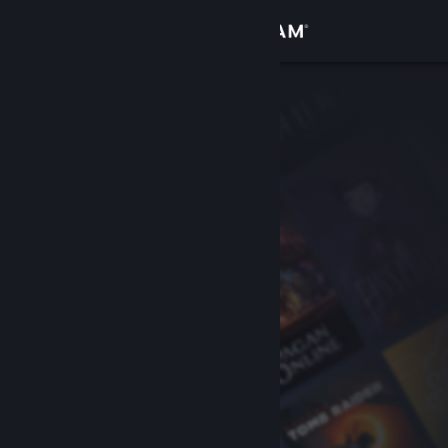
Se connecter
Magasin
Communauté
À propos
Support
Changer la langue
Télécharger l'application mobile Steam
Voir version ordi. du site