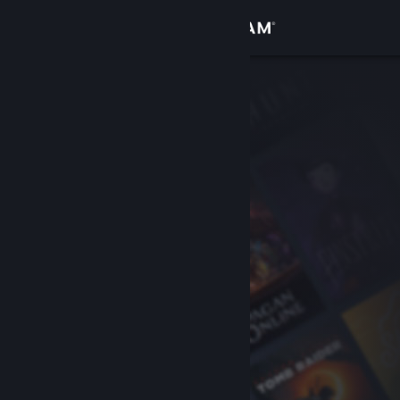
Se connecter
Magasin
Communauté
À propos
Support
Changer la langue
Télécharger l'application mobile Steam
Voir version ordi. du site