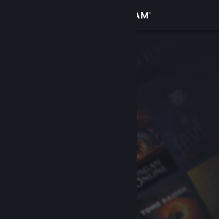
Se connecter
Magasin
Communauté
À propos
Support
Changer la langue
Télécharger l'application mobile Steam
Voir version ordi. du site