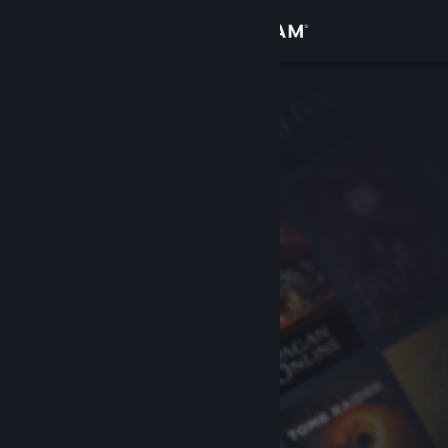
Se connecter
Magasin
Communauté
À propos
Support
Changer la langue
Télécharger l'application mobile Steam
Voir version ordi. du site