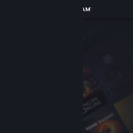
Se connecter
Magasin
Communauté
À propos
Support
Changer la langue
Télécharger l'application mobile Steam
Voir version ordi. du site