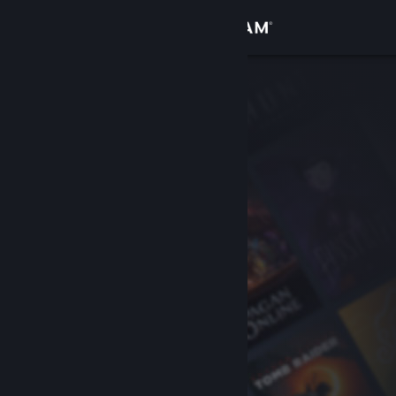
Se connecter
Magasin
Communauté
À propos
Support
Changer la langue
Télécharger l'application mobile Steam
Voir version ordi. du site