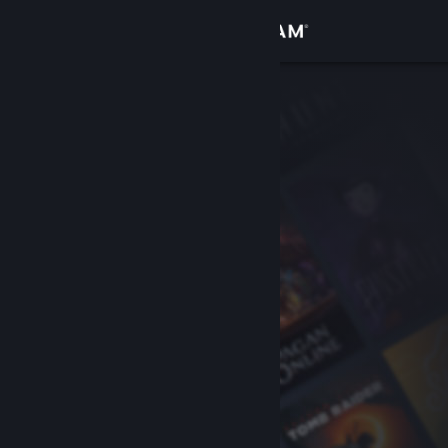
Se connecter
Magasin
Communauté
À propos
Support
Changer la langue
Télécharger l'application mobile Steam
Voir version ordi. du site