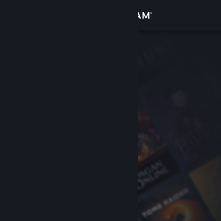
Se connecter
Magasin
Communauté
À propos
Support
Changer la langue
Télécharger l'application mobile Steam
Voir version ordi. du site