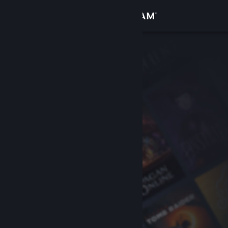
Se connecter
Magasin
Communauté
À propos
Support
Changer la langue
Télécharger l'application mobile Steam
Voir version ordi. du site