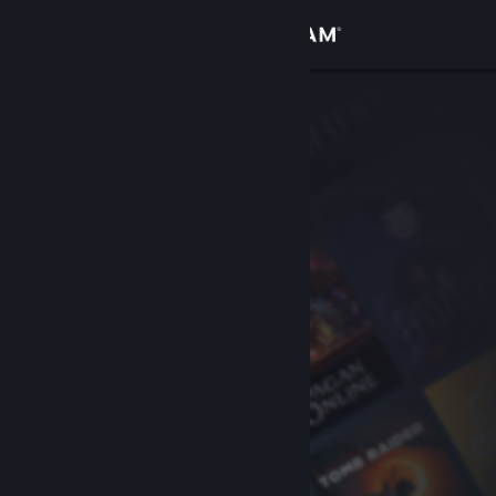
Se connecter
Magasin
Communauté
À propos
Support
Changer la langue
Télécharger l'application mobile Steam
Voir version ordi. du site