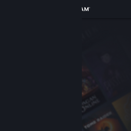
Se connecter
Magasin
Communauté
À propos
Support
Changer la langue
Télécharger l'application mobile Steam
Voir version ordi. du site