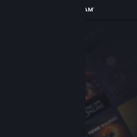
Se connecter
Magasin
Communauté
À propos
Support
Changer la langue
Télécharger l'application mobile Steam
Voir version ordi. du site