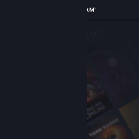
Se connecter
Magasin
Communauté
À propos
Support
Changer la langue
Télécharger l'application mobile Steam
Voir version ordi. du site