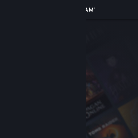
Se connecter
Magasin
Communauté
À propos
Support
Changer la langue
Télécharger l'application mobile Steam
Voir version ordi. du site