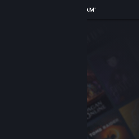
Se connecter
Magasin
Communauté
À propos
Support
Changer la langue
Télécharger l'application mobile Steam
Voir version ordi. du site