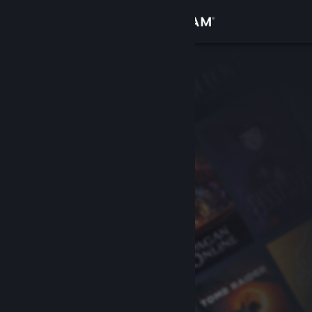
Se connecter
Magasin
Communauté
À propos
Support
Changer la langue
Télécharger l'application mobile Steam
Voir version ordi. du site