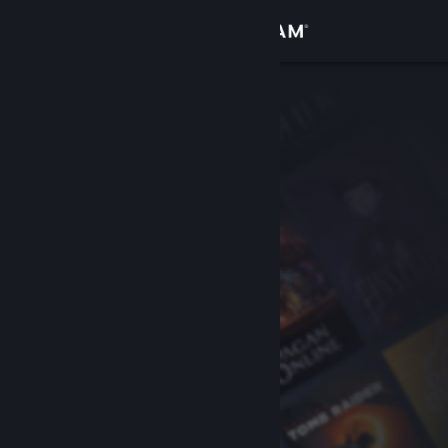
Se connecter
Magasin
Communauté
À propos
Support
Changer la langue
Télécharger l'application mobile Steam
Voir version ordi. du site