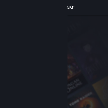
Se connecter
Magasin
Communauté
À propos
Support
Changer la langue
Télécharger l'application mobile Steam
Voir version ordi. du site