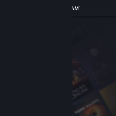
Se connecter
Magasin
Communauté
À propos
Support
Changer la langue
Télécharger l'application mobile Steam
Voir version ordi. du site