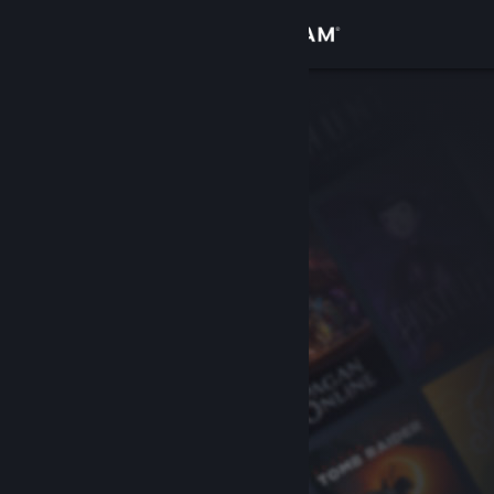
Se connecter
Magasin
Communauté
À propos
Support
Changer la langue
Télécharger l'application mobile Steam
Voir version ordi. du site