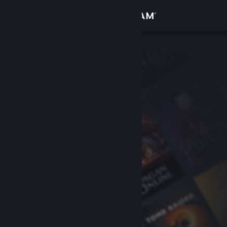
Se connecter
Magasin
Communauté
À propos
Support
Changer la langue
Télécharger l'application mobile Steam
Voir version ordi. du site